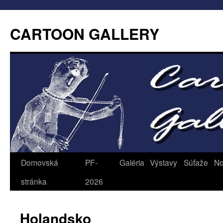
CARTOON GALLERY
Domovská
PF-
Galéria
Výstavy
Súťaže
No
stránka
2026
Holandsko