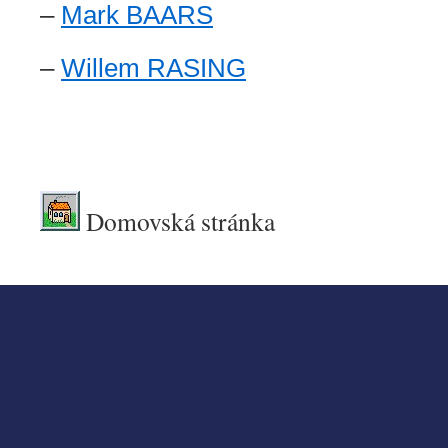
–
Mark BAARS
–
Willem RASING
.
.
Domovská stránka