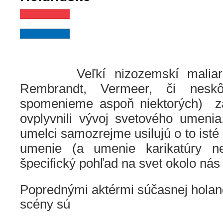
Veľkí nizozemskí maliar
Rembrandt, Vermeer, či nes
spomenieme aspoň niektorých) 
ovplyvnili vývoj svetového umenia
umelci samozrejme usilujú o to isté
umenie (a umenie karikatúry n
špecifický pohľad na svet okolo nás 
Poprednými aktérmi súčasnej holan
scény sú