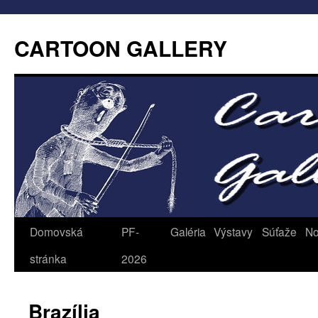
CARTOON GALLERY
Domovská
PF-
Galéria
Výstavy
Súťaže
No
stránka
2026
Brazília