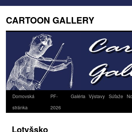
CARTOON GALLERY
Domovská
PF-
Galéria
Výstavy
Súťaže
No
stránka
2026
Lotyšsko