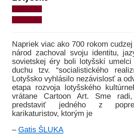
Napriek viac ako 700 rokom cudzej 
národ zachoval svoju identitu, ja
sovietskej éry boli lotyšskí umelci 
duchu tzv. “socialistického rea
Lotyšsko vyhlásilo nezávislosť a od
etapa rozvoja lotyšského kultúrn
vrátane Cartoon Art. Sme rad
predstaviť jedného z popre
karikaturistov, ktorým je
.
–
Gatis ŠLUKA