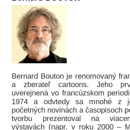
Bernard Bouton je
renomovan
ý fra
a zberateľ cartoons. Jeho prv
uverejnená vo francúzskom period
1974 a od
vtedy
sa mnohé z jeh
početných novinách a časopisoch p
tvorbu prezentoval na viacer
výstavách (napr. v roku 2000 – M