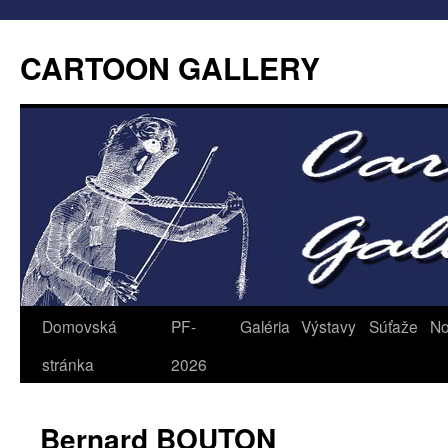
CARTOON GALLERY
Domovská
PF-
Galéria
Výstavy
Súťaže
No
stránka
2026
Bernard BOUTON