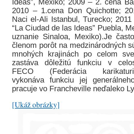
Ideas”, Mexiko; 2009 – 2. cena Ba
2010 – 1.cena Don Quichotte; 20
Naci el-Ali Istanbul, Turecko; 2011
“La Ciudad de las Ideas” Puebla, M
uznanie Sinaloa, Mexiko).
Je čast
členom porôt na medzinárodných sú
mnohých krajinách po celom sve
zastáva dôležitú funkciu v celos
FECO (Federácia karikaturis
vykonáva funkciu jej generálneh
pracuje vo Francheville neďaleko L
[Ukáž obrázky]