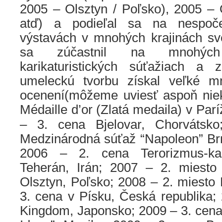
2005 – Olsztyn / Poľsko), 2005 – 
atď) a podieľal sa na nespoče
výstavách v mnohých krajinách sv
sa zúčastnil na mnohých 
karikaturistických súťažiach a 
umeleckú tvorbu získal veľké mn
ocenení
(môžeme uviesť aspoň niek
Médaille d’or
(Zlatá medaila) v Parí
– 3. cena Bjelovar, Chorvátsk
Medzinárodná súťaž “Napoleon” Brn
2006 – 2. cena
Terorizmus-kar
Teherán, Irán; 2007 – 2. miesto
Olsztyn, Poľsko; 2008 – 2. miesto H
3. cena v Písku, Česká republika
Kingdom, Japonsko; 2009 – 3. cena