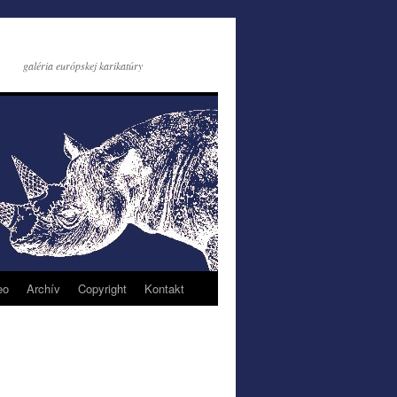
galéria európskej karikatúry
eo
Archív
Copyright
Kontakt