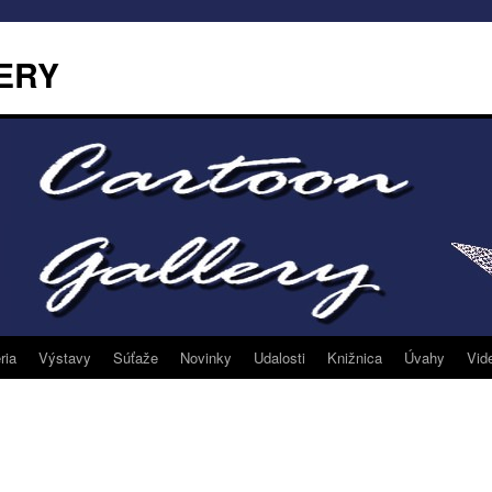
ERY
ria
Výstavy
Súťaže
Novinky
Udalosti
Knižnica
Úvahy
Vid