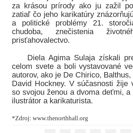
za krásou prírody ako ju zažil po
zatiaľ čo jeho karikatúry znázorňu
a politické problémy 21. storoč
chudoba, znečistenia životn
prisťahovalectvo.
.
……
Diela Agima Sulaja získali pr
celom svete a boli vystavované v
autorov, ako je De Chirico, Balthus
David Hockney. V súčasnosti žije 
so svojou ženou a dvoma deťmi, a 
ilustrátor a karikaturista.
.
*Zdroj: www.thenorthhall.org