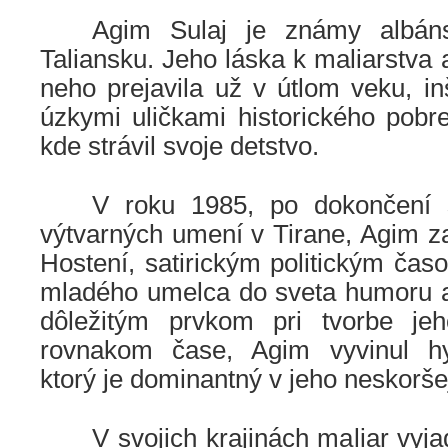
.
……
Agim Sulaj je známy albáns
Taliansku. Jeho láska k maliarstva
neho prejavila už v útlom veku, i
úzkymi uličkami historického pobr
kde strávil svoje detstvo.
.
……
V roku 1985, po dokončení 
výtvarných umení v Tirane, Agim z
Hostení, satirickým politickým časo
mladého umelca do sveta humoru a s
dôležitým prvkom pri tvorbe jeh
rovnakom čase, Agim vyvinul hype
ktorý je dominantný v jeho neskoršej
.
……
V svojich krajinách maliar vyja