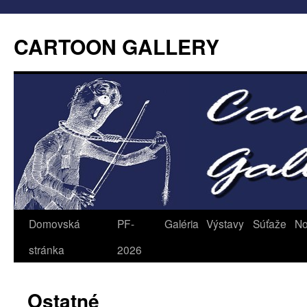
CARTOON GALLERY
Domovská
PF-
Galéria
Výstavy
Súťaže
No
stránka
2026
Ostatné