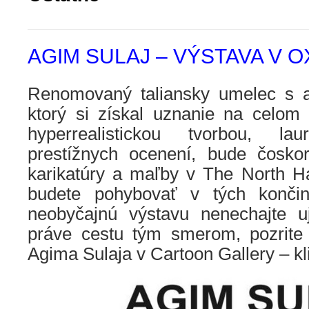
AGIM SULAJ – VÝSTAVA V 
Renomovaný taliansky umelec s a
ktorý si získal uznanie na celom
hyperrealistickou tvorbou, la
prestížnych ocenení, bude čosko
karikatúry a maľby v The North Ha
budete pohybovať v tých končiná
neobyčajnú výstavu nenechajte u
práve cestu tým smerom, pozrite s
Agima Sulaja v Cartoon Gallery – kl