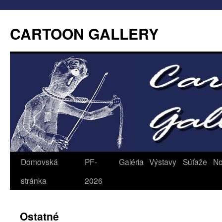
CARTOON GALLERY
Domovská
PF-
Galéria
Výstavy
Súťaže
No
stránka
2026
Ostatné