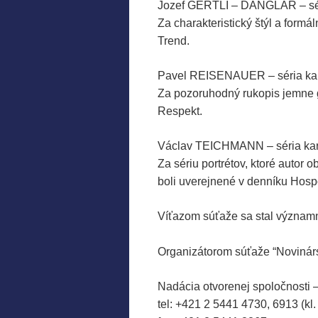
Jozef GERTLI – DANGLÁR – sér
Za charakteristický štýl a formá
Trend.
.
Pavel REISENAUER – séria kar
Za pozoruhodný rukopis jemne g
Respekt.
.
Václav TEICHMANN – séria kar
Za sériu portrétov, ktoré autor
boli uverejnené v denníku Hosp
.
Víťazom súťaže sa stal
významn
.
Organizátorom súťaže “Novinárs
.
Nadácia otvorenej spoločnosti 
tel: +421 2 5441 4730, 6913 (kl.