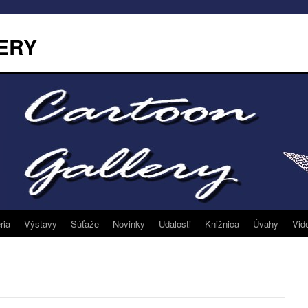
ERY
ria
Výstavy
Súťaže
Novinky
Udalosti
Knižnica
Úvahy
Vid