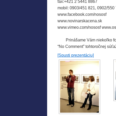
fax:+421 2 5441 8867
mobil: 0903/451 821, 0902/550
www.facebook.com/nososf
www.novinarskacena.sk
www.vimeo.com/nososf
www.osf
.
……
Prinášame Vám niekoľko fot
“No Comment” tohtoročnej súťa
[Spusti prezentáciu]