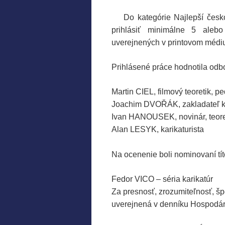
.
…..
Do kategórie Najlepší česk
prihlásiť minimálne 5 alebo
uverejnených v printovom médi
.
Prihlásené práce hodnotila odbo
.
Martin CIEL, filmový teoretik, p
Joachim DVOŘÁK, zakladateľ ku
Ivan HANOUSEK, novinár, teore
Alan LESYK, karikaturista
.
Na ocenenie boli nominovaní títo
.
Fedor VICO – séria karikatúr
Za presnosť, zrozumiteľnosť, špe
uverejnená v denníku Hospodár
.