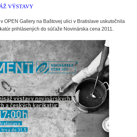
SÁŽ VÝSTAVY
a v OPEN Gallery na Baštovej ulici v Bratislave uskutočnila
arikatúr prihlásených do súťaže Novinárska cena 2011.