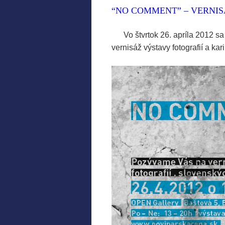
“NO COMMENT” – VERNI
.
…..
Vo štvrtok 26. apríla 2012 s
vernisáž výstavy fotografií a k
.