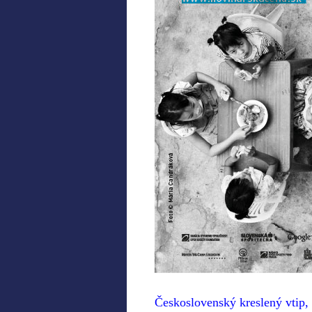
.
Československý kreslený vtip,