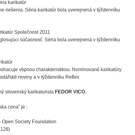
ia karikatúr
lne riešenia. Séria karikatúr bola uverejnená v týždenníku
ikatúr Společnost 2011
losujúci súčasnosť. Séria bola uverejnená v týždenníku
ikatúr
 obohacuje vtipnou charakteristikou. Nominované karikatúry
odářské noviny a v týždenníku Reflex
ý slovenský karikaturista
FEDOR VICO.
ka cena” je :
– Open Society Foundation
 126)