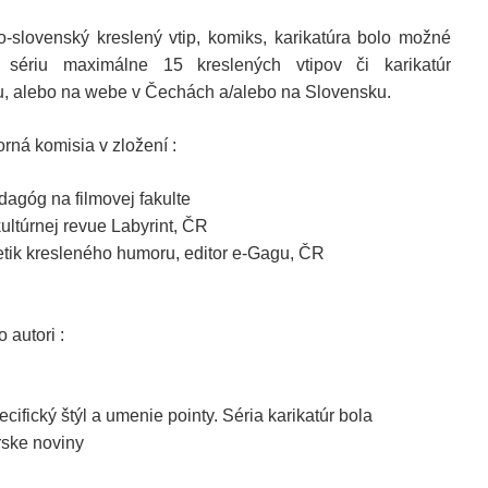
o-slovenský kreslený vtip, komiks, karikatúra bolo možné
 sériu maximálne 15 kreslených vtipov či karikatúr
u, alebo na webe v Čechách a/alebo na Slovensku.
rná komisia v zložení :
edagóg na filmovej fakulte
ltúrnej revue Labyrint, ČR
tik kresleného humoru, editor e-Gagu, ČR
 autori :
cifický štýl a umenie pointy. Séria karikatúr bola
ske noviny