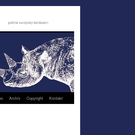
galéria európskej karikatúry
eo
Archív
Copyright
Kontakt