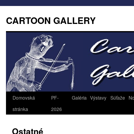
CARTOON GALLERY
Domovská
PF-
Galéria
Výstavy
Súťaže
No
stránka
2026
Ostatné