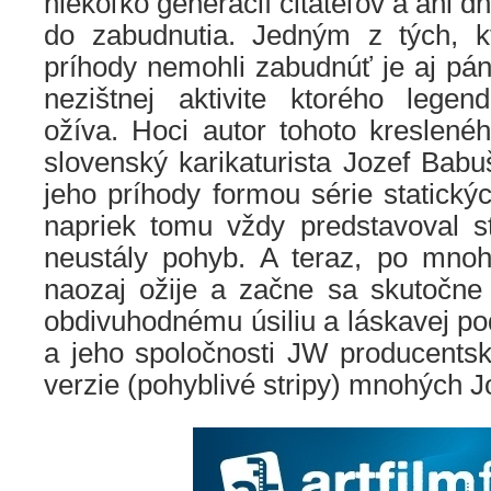
niekoľko generácií čitateľov a ani 
do zabudnutia. Jedným z tých, k
príhody nemohli zabudnúť je aj pá
nezištnej aktivite ktorého lege
ožíva. Hoci autor tohoto kreslené
slovenský karikaturista Jozef Babu
jeho príhody formou série statický
napriek tomu vždy predstavoval s
neustály pohyb. A teraz, po mno
naozaj ožije a začne sa skutočn
obdivuhodnému úsiliu a láskavej p
a jeho spoločnosti JW producentsk
verzie (pohyblivé stripy) mnohých J