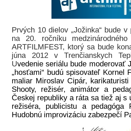
Prvých 10 dielov „Jožinka“ bude v
na 20. ročníku medzinárodného f
ARTFILMFEST, ktorý sa bude kona
júna 2012 v Trenčianskych Tepl
U
vedenie seriálu bude moderovať 
„hosťami“ budú spisovateľ Kornel 
maliar Miroslav Cipár, karikaturist
Shooty, režisér, animátor a ped
Českej republiky a ráta sa tiež aj 
režiséra, publicistu a pedagóga 
Hudobnú improvizáciu zabezpečí Pa