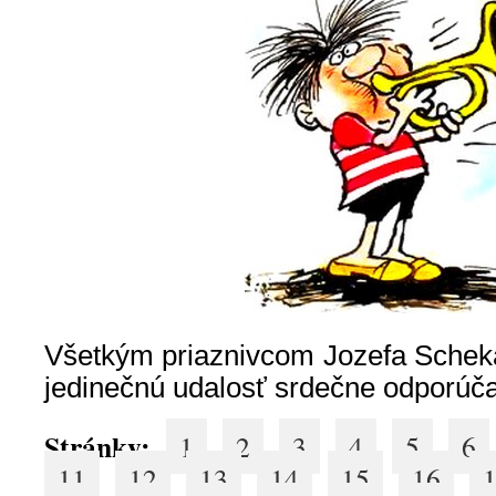
Všetkým priaznivcom Jozefa Scheka
jedinečnú udalosť srdečne odporúč
Stránky:
1
2
3
4
5
6
11
12
13
14
15
16