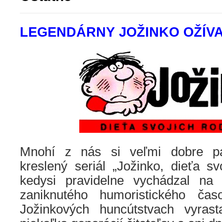
LEGENDÁRNY JOŽINKO OŽÍV
Mnohí z nás si veľmi dobre pa
kreslený seriál „Jožinko, dieťa svo
kedysi pravidelne vychádzal na
zaniknutého humoristického ča
Jožinkových huncútstvach vyras