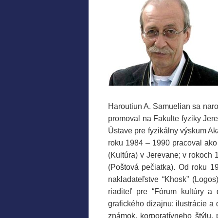
Haroutiun A. Samuelian sa naro
promoval na Fakulte fyziky Jere
Ústave pre fyzikálny výskum Ak
roku 1984 – 1990 pracoval ako 
(Kultúra) v Jerevane; v rokoch
(Poštová pečiatka). Od roku 19
nakladateľstve “Khosk” (Logos
riaditeľ pre “Fórum kultúry 
grafického dizajnu: ilustrácie a
známok, korporatívneho štýlu, 