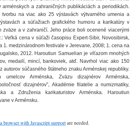
r v arménskych a zahraničných publikáciách a periodikách.
u tvorbu na viac ako 25 výstavách výtvarného umenia a
výstavách a súťažiach grafického humoru a karikatúry v
zväze a v zahraničí. Jeho práce boli ocenené viacerými
: Veľká cena v súťaži časopisu Expert-Sibir, Novosibirsk,
a 1. medzinárodnom festivale v Jerevane, 2008; 1. cena na
tugalsko, 2012. Haroutiun Samuelian je víťazom mnohých
v, medailí, mincí, bankoviek, atď. Navrhol viac ako 150
z autorov súčasného štátneho znaku Arménskej republiky.
h umelcov Arménska, Zväzu dizajnérov Arménska,
ločnosť dizajnérov”, Akadémie filatelie a numizmatiky,
ska a Združenia karikaturistov Arménska. Haroutiun
evane v Arménsku.
a browser with Javascript support
are needed.