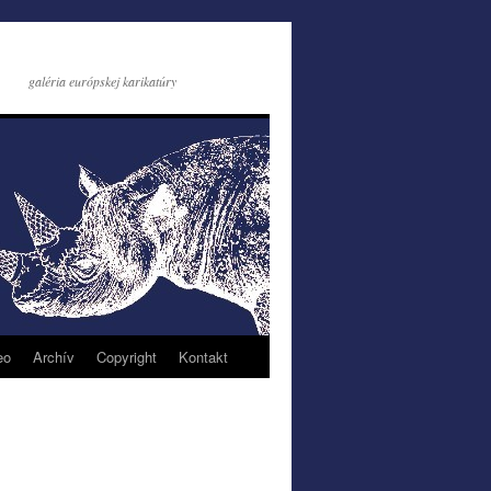
galéria európskej karikatúry
eo
Archív
Copyright
Kontakt