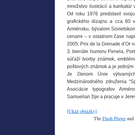
množstvo ilustrácií a karikatú
Od roku 1976 predstavil svoj
grafického dizajnu a cca 60 
Arménsku, bývalom Sovietskom 
cenami – v ostatnom čase napr.
2005; Prix de la Grenade d’Or n
3. bienále humoru Penela, Por
súťaží tvorby známok, emblémo
poštových známok a je jedným 
Je členom Únie výtvarnýc
Medzinárodného združenia “Spo
Asociácie typografov Armén
Samuelian žije a pracuje v Jer
[Ukáž obrázky]
The
Flash Player
and