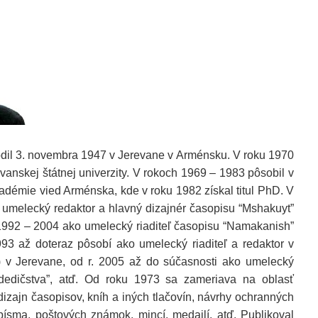
dil 3. novembra 1947 v Jerevane v Arménsku. V roku 1970
vanskej štátnej univerzity. V rokoch 1969 – 1983 pôsobil v
adémie vied Arménska, kde v roku 1982 získal titul PhD. V
umelecký redaktor a hlavný dizajnér časopisu “Mshakuyt”
 1992 – 2004 ako umelecký riaditeľ časopisu “Namakanish”
93 až doteraz pôsobí ako umelecký riaditeľ a redaktor v
) v Jerevane, od r. 2005 až do súčasnosti ako umelecký
a dedičstva”, atď. Od roku 1973 sa zameriava na oblasť
 dizajn časopisov, kníh a iných tlačovín, návrhy ochranných
písma, poštových známok, mincí, medailí, atď. Publikoval