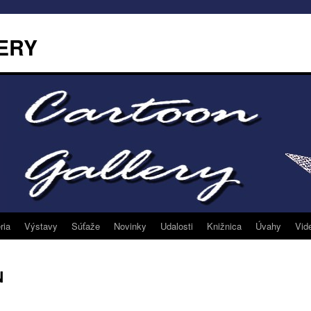
ERY
ria
Výstavy
Súťaže
Novinky
Udalosti
Knižnica
Úvahy
Vid
N