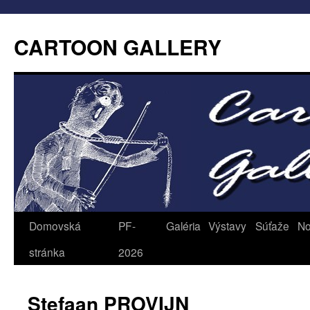
CARTOON GALLERY
Domovská
PF-
Galéria
Výstavy
Súťaže
No
stránka
2026
Stefaan PROVIJN