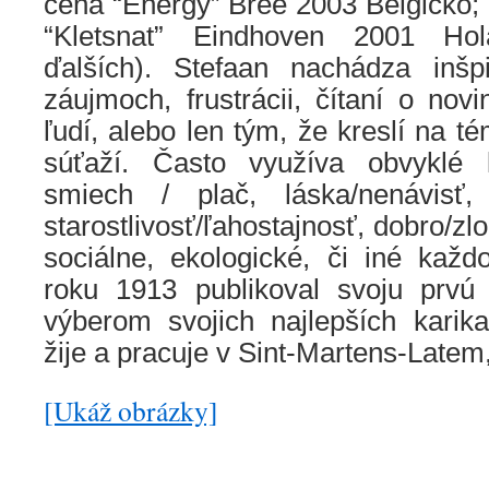
cena “Energy” Bree 2003 Belgicko;
“Kletsnat” Eindhoven 2001 Ho
ďalších). Stefaan nachádza inšp
záujmoch, frustrácii, čítaní o nov
ľudí, alebo len tým, že kreslí na té
súťaží. Často využíva obvyklé k
smiech / plač, láska/nenávisť, 
starostlivosť/ľahostajnosť, dobro/zlo
sociálne, ekologické, či iné kaž
roku 1913 publikoval svoju prvú
výberom svojich najlepších karika
žije a pracuje v Sint-Martens-Latem
[Ukáž obrázky]