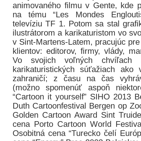
animovaného filmu v Gente, kde 
na tému “Les Mondes Englouti
televíziu TF 1. Potom sa stal graf
ilustrátorom a karikaturistom vo sv
v Sint-Martens-Latem, pracujúc pr
klientov: editorov, firmy, vlády, m
Vo svojich voľných chvíľach 
karikaturistických súťažiach ako 
zahraničí; z času na čas vyhr
(možno spomenúť aspoň niektor
“Cartoon it yourself” SIHO 2013 B
Duth Cartoonfestival Bergen op Z
Golden Cartoon Award Sint Truide
cena Porto Cartoon World Festiva
Osobitná cena “Turecko čelí Európ