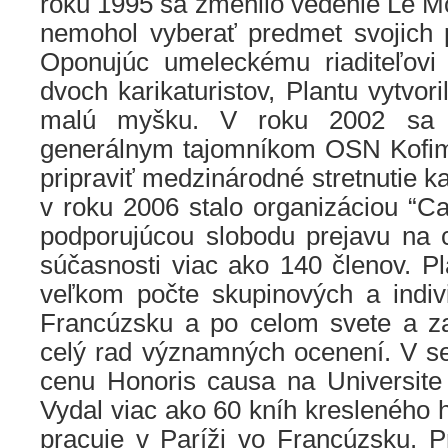
roku 1995 sa zmenilo vedenie Le Mo
nemohol vyberať predmet svojich po
Oponujúc umeleckému riaditeľovi 
dvoch karikaturistov, Plantu vytvori
malú myšku. V roku 2002 sa v
generálnym tajomníkom OSN Kofi
pripraviť medzinárodné stretnutie ka
v roku 2006 stalo organizáciou “Ca
podporujúcou slobodu prejavu na
súčasnosti viac ako 140 členov. Pl
veľkom počte skupinových a indiv
Francúzsku a po celom svete a za
celý rad významných ocenení. V se
cenu Honoris causa na Universite 
Vydal viac ako 60 kníh kresleného h
pracuje v Paríži vo Francúzsku. P