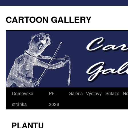
CARTOON GALLERY
Domovská
PF-
Galéria
Výstavy
Súťaže
No
stránka
2026
PLANTU