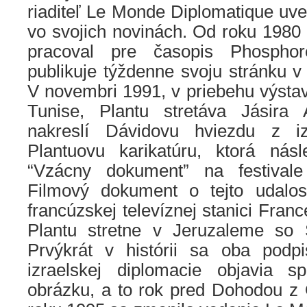
riaditeľ Le Monde Diplomatique uver
vo svojich novinách. Od roku 1980
pracoval pre časopis Phospho
publikuje týždenne svoju stránku v
V novembri 1991, v priebehu výstavy
Tunise, Plantu stretáva Jásira 
nakreslí Dávidovu hviezdu z iz
Plantuovu karikatúru, ktorá nás
“Vzácny dokument” na festival
Filmový dokument o tejto udalos
francúzskej televíznej stanici Fran
Plantu stretne v Jeruzaleme s
Prvýkrát v histórii sa oba pod
izraelskej diplomacie objavia 
obrázku, a to rok pred Dohodou z 