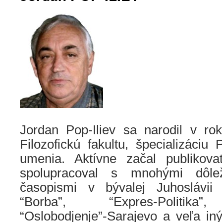
Jordan Pop-Iliev sa narodil v ro
Filozofickú fakultu, špecializáciu
umenia. Aktívne začal publiko
spolupracoval s mnohými dôle
časopismi v bývalej Juhoslávii (“
“Borba”, “Expres-Politika”,
“Oslobodjenje”-Sarajevo a veľa in