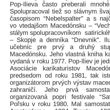
Pop-Ilieva často preberali mnohé
Spolupracoval tiež so slávnym šva
časopisom “Nebelspalter” a s najč
vo vtedajšom Macedónsku – “Veche
stálym spolupracovníkom satirické
– Skopje a denníka “Dnevnik”. Ilu
učebníc pre prvý a druhý stu
Macedónsku. Jeho vlastná kniha ka
vydaná v roku 1977. Pop-lliev je je
Asociácie karikaturistov Mace
predsedom od roku 1981, tak ist
organizátorom prvých výstav maced
zahraničí. Jeho prvá samosta
organizovaná popri festivale “S
Poľsku v roku 1980. Mal samostatn