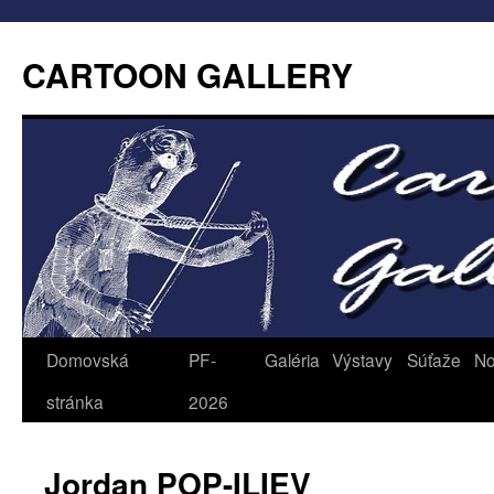
CARTOON GALLERY
Domovská
PF-
Galéria
Výstavy
Súťaže
No
stránka
2026
Jordan POP-ILIEV