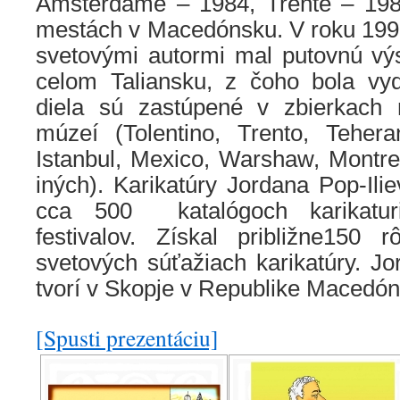
Amsterdame – 1984, Trente – 198
mestách v Macedónsku. V roku 1990
svetovými autormi mal putovnú výs
celom Taliansku, z čoho bola vy
diela sú zastúpené v zbierkach
múzeí (Tolentino, Trento, Tehera
Istanbul, Mexico, Warshaw, Montre
iných). Karikatúry Jordana Pop-Ili
cca 500 katalógoch karikaturi
festivalov. Získal približne150
svetových súťažiach karikatúry. Jor
tvorí v Skopje v Republike Macedón
[Spusti prezentáciu]