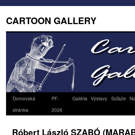
CARTOON GALLERY
Domovská
PF-
Galéria
Výstavy
Súťaže
No
stránka
2026
Róbert László SZABÓ (MARA