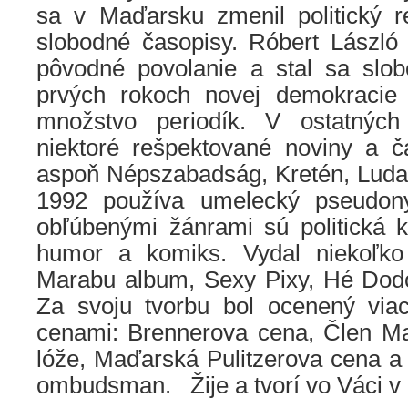
sa v Maďarsku zmenil politický r
slobodné časopisy. Róbert László 
pôvodné povolanie a stal sa sl
prvých rokoch novej demokracie 
množstvo periodík. V ostatných
niektoré rešpektované noviny a 
aspoň Népszabadság, Kretén, Luda
1992 používa umelecký pseudon
obľúbenými žánrami sú politická kar
humor a komiks. Vydal niekoľko 
Marabu album, Sexy Pixy, Hé Dod
Za svoju tvorbu bol ocenený via
cenami: Brennerova cena, Člen Ma
lóže, Maďarská Pulitzerova cena a
ombudsman. Žije a tvorí vo Váci v