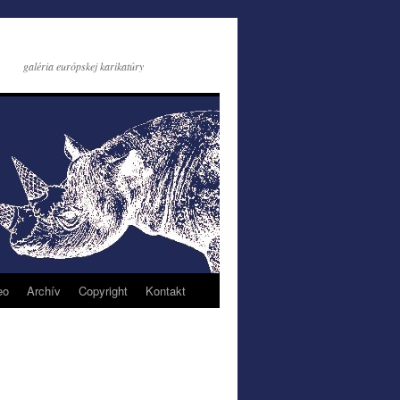
galéria európskej karikatúry
eo
Archív
Copyright
Kontakt