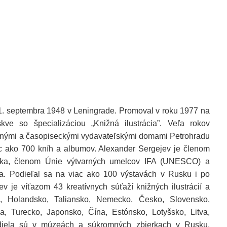
1. septembra 1948 v Leningrade. Promoval v roku 1977 na
skve so špecializáciou „Knižná ilustrácia”. Veľa rokov
ižnými a časopiseckými vydavateľskými domami Petrohradu
ac ako 700 kníh a albumov. Alexander Sergejev je členom
ska, členom Únie výtvarných umelcov IFA (UNESCO) a
. Podieľal sa na viac ako 100 výstavách v Rusku i po
v je víťazom 43 kreatívnych súťaží knižných ilustrácií a
ko, Holandsko, Taliansko, Nemecko, Česko, Slovensko,
ia, Turecko, Japonsko, Čína, Estónsko, Lotyšsko, Litva,
o diela sú v múzeách a súkromných zbierkach v Rusku,