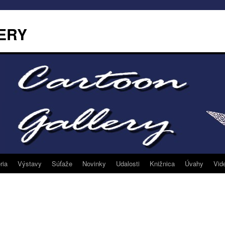
ERY
ria
Výstavy
Súťaže
Novinky
Udalosti
Knižnica
Úvahy
Vid