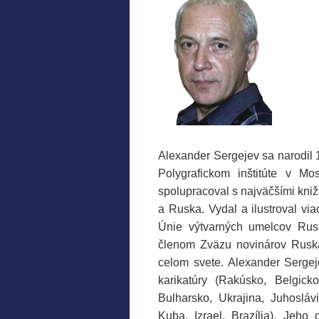
Alexander Sergejev sa narodil 
Polygrafickom inštitúte v Mo
spolupracoval s najväčšími kn
a Ruska. Vydal a ilustroval vi
Únie výtvarných umelcov Ru
členom Zväzu novinárov Ruska
celom svete. Alexander Sergeje
karikatúry (Rakúsko, Belgic
Bulharsko, Ukrajina, Juhosláv
Kuba, Izrael, Brazília). Jeh