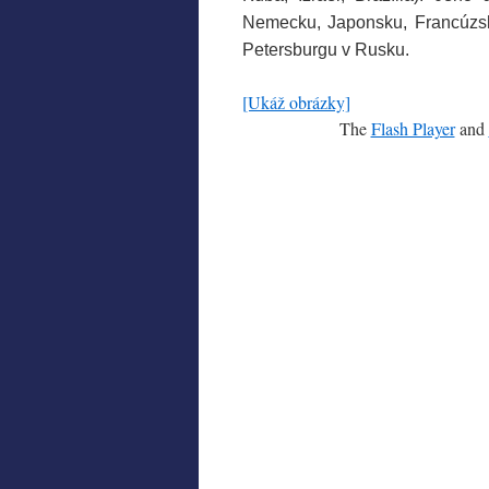
Nemecku, Japonsku, Francúzsku,
Petersburgu v Rusku.
[Ukáž obrázky]
The
Flash Player
and