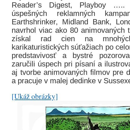
Reader’s Digest, Playboy ….
úspešných reklamných kamp
Earthshrinker, Midland Bank, Lo
navrhol viac ako 80 animovaných t
získal rad cien na mnohých
karikaturistických súťažiach po cel
predstavivosť a bystré pozorov
zaručili úspech pri písaní a ilustro
aj tvorbe animovaných filmov pre d
a pracuje v malej dedinke v Sussexe
[Ukáž obrázky]