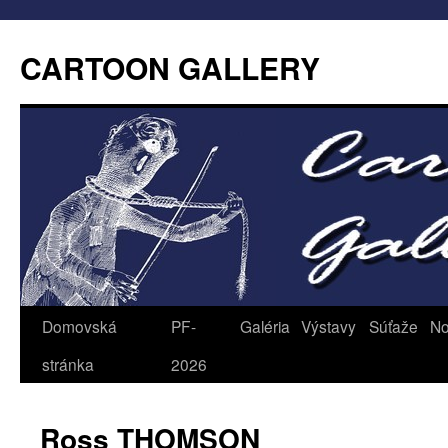
CARTOON GALLERY
Domovská
PF-
Galéria
Výstavy
Súťaže
No
stránka
2026
Ross THOMSON