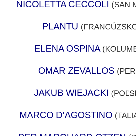
NICOLETTA CECCOLI
(SAN 
PLANTU
(FRANCÚZSK
ELENA OSPINA
(KOLUMB
OMAR ZEVALLOS
(PE
JAKUB WIEJACKI
(POĽS
MARCO D’AGOSTINO
(TAL