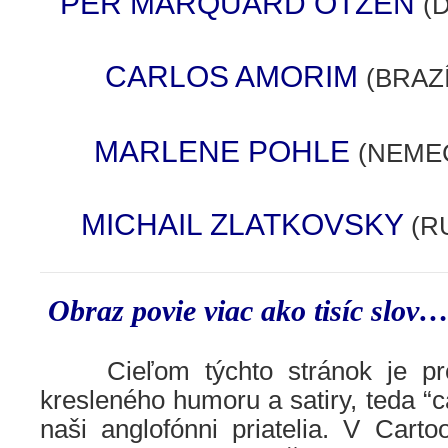
PER MARQUARD OTZEN
(
CARLOS AMORIM
(BRAZÍ
MARLENE POHLE
(NEME
MICHAIL ZLATKOVSKY
(R
Obraz povie viac ako tisíc slov
……
Cieľom týchto stránok je pro
kresleného humoru a satiry, teda “c
naši anglofónni priatelia. V Cart