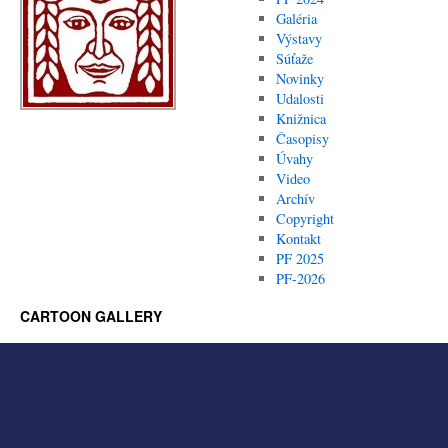
Galéria
Výstavy
Súťaže
Novinky
Udalosti
Knižnica
Časopisy
Úvahy
Video
Archív
Copyright
Kontakt
PF 2025
PF-2026
CARTOON GALLERY