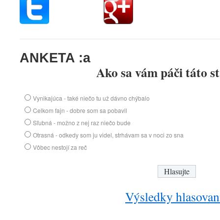
.
ANKETA
:a
Ako sa vám páči táto s
Vynikajúca - také niečo tu už dávno chýbalo
Celkom fajn - dobre som sa pobavil
Sľubná - možno z nej raz niečo bude
Otrasná - odkedy som ju videl, strhávam sa v noci zo sna
Vôbec nestojí za reč
Výsledky hlasovan