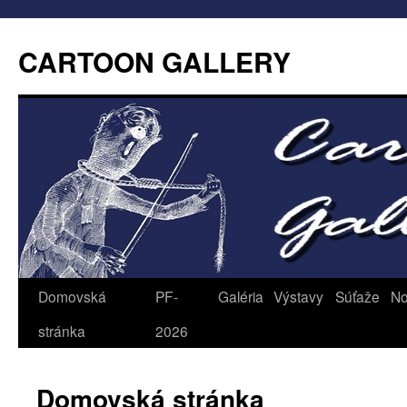
CARTOON GALLERY
Domovská
PF-
Galéria
Výstavy
Súťaže
No
stránka
2026
Domovská stránka