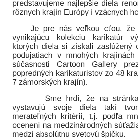
predstavujeme najlepšie diela ren
rôznych krajín Európy i vzácnych ho
Je pre nás veľkou cťou, že m
vynikajúcu kolekciu karikatúr v
ktorých diela si získali zaslúžený
podujatiach v mnohých krajinách
súčasnosti Cartoon Gallery pre
popredných karikaturistov zo 48 kra
7 zámorských krajín).
Sme hrdí, že na stránkach 
vystavujú svoje diela takí tvor
merateľných kritérií, t.j. podľa 
ocenení na medzinárodných súťažiac
medzi absolútnu svetovú špičku.