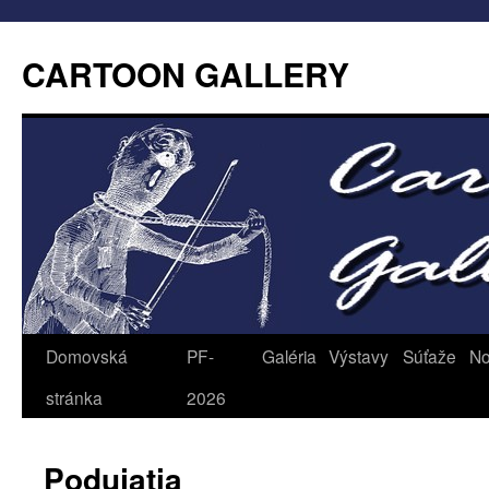
CARTOON GALLERY
Domovská
PF-
Galéria
Výstavy
Súťaže
No
stránka
2026
Podujatia