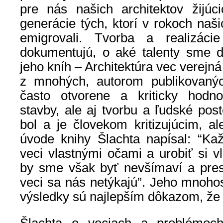
pre nás našich architektov žijúc
generácie tých, ktorí v rokoch naš
emigrovali. Tvorba a realizác
dokumentujú, o aké talenty sme d
jeho kníh – Architektúra vec verejn
z mnohých, autorom publikovanýc
často otvorene a kriticky hodnot
stavby, ale aj tvorbu a ľudské post
bol a je človekom kritizujúcim, al
úvode knihy Šlachta napísal: “Ka
veci vlastnými očami a urobiť si v
by sme však byť nevšímaví a pres
veci sa nás netýkajú”. Jeho mnohost
výsledky sú najlepším dôkazom, že 