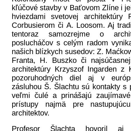
kľúčové stavby v Baťovom Zlíne i jeh
hviezdami svetovej architektúry
Corbusierom či A. Loosom. Aj trad
tentoraz samozrejme o archit
poslucháčov s celým radom vynikaj
našich blízkych susedov: Z. Maćkow,
Franta, H. Buszko či najsúčasnej
architektúry Krzyszof Ingarden z
pozoruhodných diel aj v európ
zásluhou Š. Šlachtu sú kontakty s 
veľmi čulé a prinášajú zaujímavé
prístupy najmä pre nastupujúc
architektov.
Profesor Šlachta hovoril aj