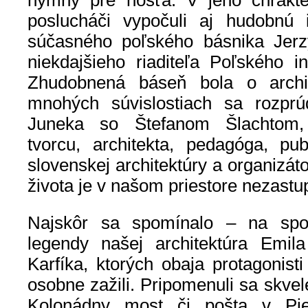
hymny pre hosťa. V jeho chrakte
poslucháči vypočuli aj hudobnú i
súčasného poľského básnika Jerz
niekdajšieho riaditeľa Poľského inš
Zhudobnená báseň bola o arch
mnohých súvislostiach sa rozprú
Juneka so Štefanom Šlachtom,
tvorcu, architekta, pedagóga, publi
slovenskej architektúry a organizát
života je v našom priestore nezastup
Najskôr sa spomínalo – na spol
legendy našej architektúra Emila
Karfíka, ktorých obaja protagonisti
osobne zažili. Pripomenuli sa skvel
Kolonádny most či pošta v Pie