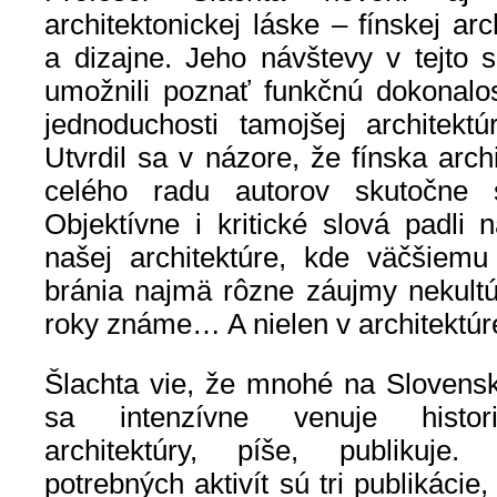
architektonickej láske – fínskej ar
a dizajne. Jeho návštevy v tejto 
umožnili poznať funkčnú dokonalos
jednoduchosti tamojšej architekt
Utvrdil sa v názore, že fínska arch
celého radu autorov skutočne 
Objektívne i kritické slová padli 
našej architektúre, kde väčšiemu
bránia najmä rôzne záujmy nekultúr
roky známe… A nielen v architektúr
Šlachta vie, že mnohé na Slovensk
sa intenzívne venuje historio
architektúry, píše, publikuje
potrebných aktivít sú tri publikácie,