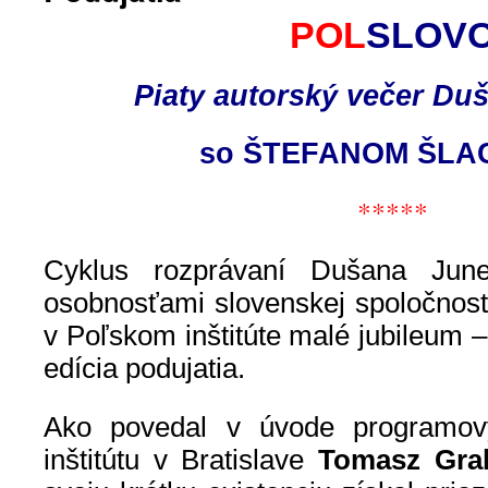
POL
SLOV
Piaty autorský večer Du
so ŠTEFANOM ŠL
*****
Cyklus rozprávaní Dušana Ju
osobnosťami slovenskej spoločnost
v Poľskom inštitúte malé jubileum –
edícia podujatia.
Ako povedal v úvode programový
inštitútu v Bratislave
Tomasz Grab