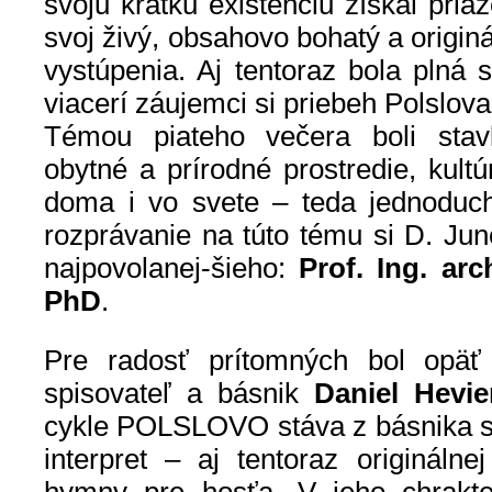
svoju krátku existenciu získal pria
svoj živý, obsahovo bohatý a origin
vystúpenia. Aj tentoraz bola plná 
viacerí záujemci si priebeh Polslova
Témou piateho večera boli stav
obytné a prírodné prostredie, kult
doma i vo svete – teda jednoducho
rozprávanie na túto tému si D. Jun
najpovolanej-šieho:
Prof. Ing. arc
PhD
.
Pre radosť prítomných bol opä
spisovateľ a básnik
Daniel Hevie
cykle POLSLOVO stáva z básnika sk
interpret – aj tentoraz originálne