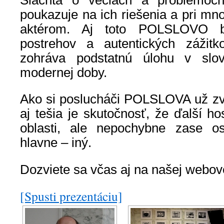
Šlachta o veciach a problémoch
poukazuje na ich riešenia a pri mn
aktérom. Aj toto POLSLOVO bo
postrehov a autentických zážitk
zohráva podstatnú úlohu v slove
modernej doby.
Ako si poslucháči POLSLOVA už zvy
aj tešia je skutočnosť, že ďalší ho
oblasti, ale nepochybne zase os
hlavne – iný.
Dozviete sa včas aj na našej webove
[Spusti prezentáciu]