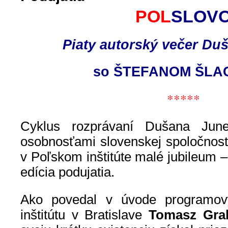
POL
SLOV
Piaty autorský večer Du
so ŠTEFANOM ŠL
*****
Cyklus rozprávaní Dušana Ju
osobnosťami slovenskej spoločnost
v Poľskom inštitúte malé jubileum –
edícia podujatia.
Ako povedal v úvode programový
inštitútu v Bratislave
Tomasz Grab