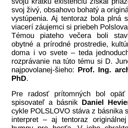
svoju krátku existenciu získal pria
svoj živý, obsahovo bohatý a origin
vystúpenia. Aj tentoraz bola plná 
viacerí záujemci si priebeh Polslova
Témou piateho večera boli stav
obytné a prírodné prostredie, kult
doma i vo svete – teda jednoducho
rozprávanie na túto tému si D. Jun
najpovolanej-šieho:
Prof. Ing. arc
PhD
.
Pre radosť prítomných bol opä
spisovateľ a básnik
Daniel Hevie
cykle POLSLOVO stáva z básnika sk
interpret – aj tentoraz originálne