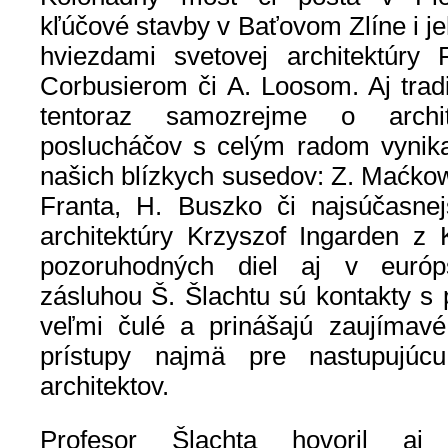
kľúčové stavby v Baťovom Zlíne i jeh
hviezdami svetovej architektúry
Corbusierom či A. Loosom. Aj trad
tentoraz samozrejme o archit
poslucháčov s celým radom vynikaj
našich blízkych susedov: Z. Maćkow,
Franta, H. Buszko či najsúčasnej
architektúry Krzyszof Ingarden z
pozoruhodných diel aj v európ
zásluhou Š. Šlachtu sú kontakty s 
veľmi čulé a prinášajú zaujímavé
prístupy najmä pre nastupujúc
architektov.
Profesor Šlachta hovoril aj