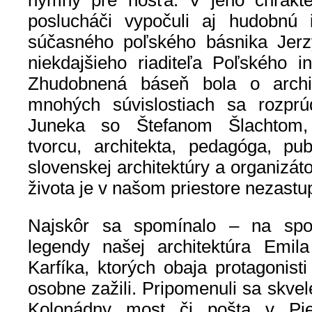
hymny pre hosťa. V jeho chrakte
poslucháči vypočuli aj hudobnú i
súčasného poľského básnika Jerz
niekdajšieho riaditeľa Poľského inš
Zhudobnená báseň bola o arch
mnohých súvislostiach sa rozprú
Juneka so Štefanom Šlachtom,
tvorcu, architekta, pedagóga, publi
slovenskej architektúry a organizát
života je v našom priestore nezastup
Najskôr sa spomínalo – na spol
legendy našej architektúra Emila
Karfíka, ktorých obaja protagonisti
osobne zažili. Pripomenuli sa skvel
Kolonádny most či pošta v Pie