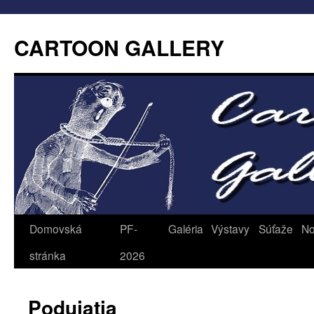
CARTOON GALLERY
Domovská
PF-
Galéria
Výstavy
Súťaže
No
stránka
2026
Podujatia