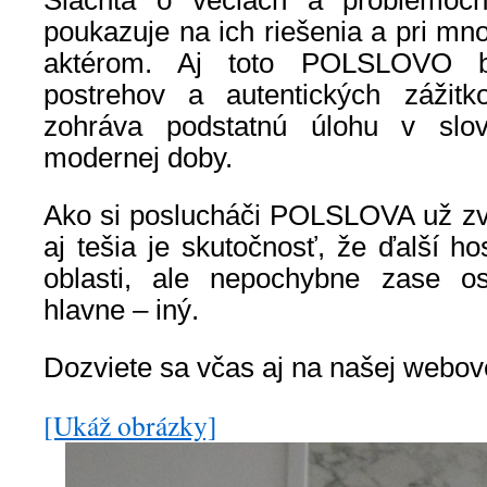
Šlachta o veciach a problémoch
poukazuje na ich riešenia a pri mn
aktérom. Aj toto POLSLOVO bo
postrehov a autentických zážitk
zohráva podstatnú úlohu v slove
modernej doby.
Ako si poslucháči POLSLOVA už zvy
aj tešia je skutočnosť, že ďalší ho
oblasti, ale nepochybne zase os
hlavne – iný.
Dozviete sa včas aj na našej webove
[Ukáž obrázky]