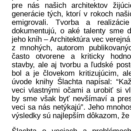
pre nás našich architektov žijúc
generácie tých, ktorí v rokoch naš
emigrovali. Tvorba a realizác
dokumentujú, o aké talenty sme d
jeho kníh – Architektúra vec verejn
z mnohých, autorom publikovanýc
často otvorene a kriticky hodnot
stavby, ale aj tvorbu a ľudské post
bol a je človekom kritizujúcim, al
úvode knihy Šlachta napísal: “Ka
veci vlastnými očami a urobiť si v
by sme však byť nevšímaví a pres
veci sa nás netýkajú”. Jeho mnohost
výsledky sú najlepším dôkazom, že 