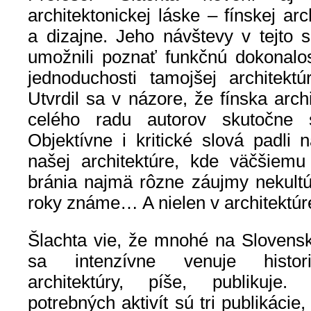
architektonickej láske – fínskej ar
a dizajne. Jeho návštevy v tejto 
umožnili poznať funkčnú dokonalos
jednoduchosti tamojšej architekt
Utvrdil sa v názore, že fínska arch
celého radu autorov skutočne 
Objektívne i kritické slová padli 
našej architektúre, kde väčšiemu
bránia najmä rôzne záujmy nekultúr
roky známe… A nielen v architektúr
Šlachta vie, že mnohé na Slovensk
sa intenzívne venuje historio
architektúry, píše, publikuje
potrebných aktivít sú tri publikácie,