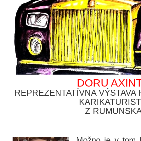
DORU AXIN
REPREZENTATÍVNA VÝSTAVA
KARIKATURIS
Z RUMUNSK
.
Možno je v tom k