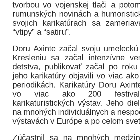
tvorbou vo vojenskej tlači a poto
rumunských novinách a humoristic
svojich karikatúrach sa zameria
“vtipy” a “satiru”.
Doru Axinte začal svoju umeleck
Kresleniu sa začal intenzívne v
detstva, publikovať začal po rok
jeho karikatúry objavili vo viac ak
periodikách. Karikatúry Doru Axint
vo viac ako 200 festivalo
karikaturistických výstav. Jeho die
na mnohých individuálnych a nespo
výstavách v Európe a po celom svet
Zúčastnil sa na mnohých medzin