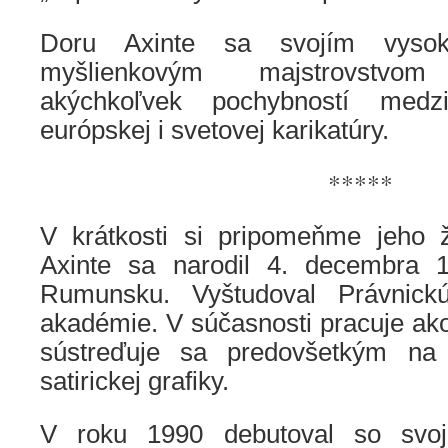
Doru Axinte sa svojím vyso
myšlienkovým majstrovstv
akýchkoľvek pochybností medz
európskej i svetovej karikatúry.
*****
V krátkosti si pripomeňme jeho 
Axinte sa narodil 4. decembra 1
Rumunsku. Vyštudoval Právnickú 
akadémie. V súčasnosti pracuje ak
sústreďuje sa predovšetkým na 
satirickej grafiky.
V roku 1990 debutoval so svojou