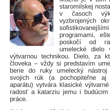
staromilskej nosta
v časoch výko
vyzbrojených ok
sofistikovanej
programami, ešt
poskočí od ra
umelecké dielo 
výtvarnou technikou. Dielo, za 
človeka – vždy si predstavím umel
berie do ruky umelecký nástroj
svojich rúk (a pochopiteľne aj
aparátu) vytvára klasické výtvarné 
radosť a katarziu jemu i budúcim
práce.