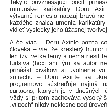
Takýto povznášajúci pocit prináš
rumunskej karikatúry Doru Axin
výtvarné remeslo naozaj bravúrne 
každého znalca umenia karikatúry
vidieť výsledky jeho úžasnej tvorive
A čo viac – Doru Axinte pozná c
človeka – vie, že kreslený humor
len tzv. veľké témy a nemá riešiť 
ľudstva (hoci ani tým sa autor n
prinášať divákovi aj uvolnenie vo
smiechu – Doru Axinte sa okrem
programovo sústreďuje najmä n
cartoons, ktorých je v dnešných 
Vždy si pritom zachováva vysoký š
„vtipoch“ nikdy neklesne pod úrove