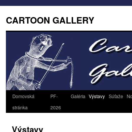
CARTOON GALLERY
Domovská
PF-
Galéria
Výstavy
Súťaže
No
stránka
2026
Výstavy