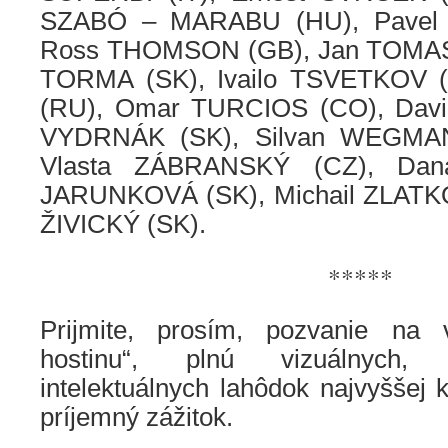
SZABÓ – MARABU (HU), Pavel 
Ross THOMSON (GB), Jan TOMAS
TORMA (SK), Ivailo TSVETKOV (
(RU), Omar TURCIOS (CO), Davi
VYDRNÁK (SK), Silvan WEGMA
Vlasta ZÁBRANSKÝ (CZ), D
JARUNKOVÁ (SK), Michail ZLATK
ŽIVICKÝ (SK).
*****
Prijmite, prosím, pozvanie na 
hostinu“, plnú vizuálnych,
intelektuálnych lahôdok najvyššej 
príjemný zážitok.