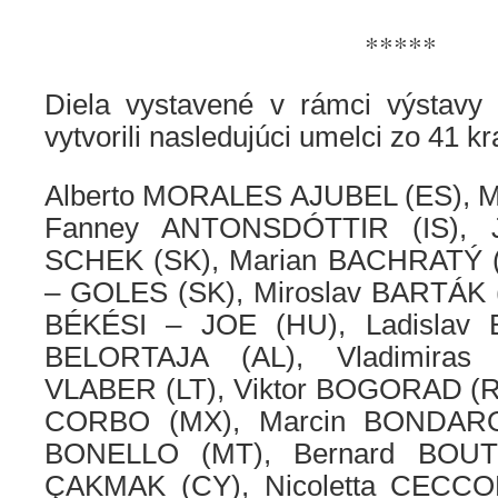
*****
Diela vystavené v rámci výsta
vytvorili nasledujúci umelci zo 41 kra
Alberto MORALES AJUBEL (ES), Mi
Fanney ANTONSDÓTTIR (IS), 
SCHEK (SK), Marian BACHRATÝ (
– GOLES (SK), Miroslav BARTÁK (
BÉKÉSI – JOE (HU), Ladislav 
BELORTAJA (AL), Vladimira
VLABER (LT), Viktor BOGORAD (
CORBO (MX), Marcin BONDARO
BONELLO (MT), Bernard BOUT
ÇAKMAK (CY), Nicoletta CECCOL