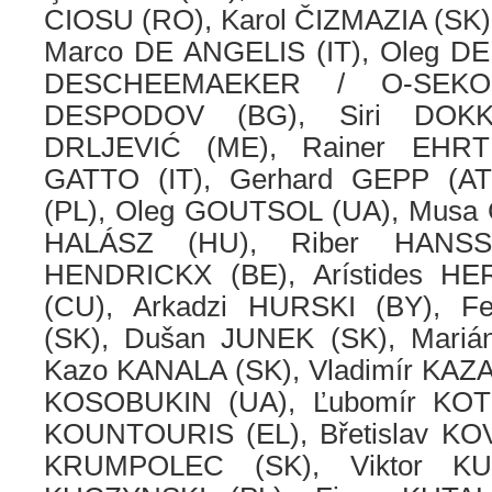
CIOSU (RO), Karol ČIZMAZIA (SK)
Marco DE ANGELIS (IT), Oleg D
DESCHEEMAEKER / O-SEKOE
DESPODOV (BG), Siri DOKK
DRLJEVIĆ (ME), Rainer EHRT 
GATTO (IT), Gerhard GEPP (AT
(PL), Oleg GOUTSOL (UA), Musa
HALÁSZ (HU), Riber HANSS
HENDRICKX (BE), Arístides 
(CU), Arkadzi HURSKI (BY), 
(SK), Dušan JUNEK (SK), Mari
Kazo KANALA (SK), Vladimír KAZA
KOSOBUKIN (UA), Ľubomír KOTR
KOUNTOURIS (EL), Břetislav KOV
KRUMPOLEC (SK), Viktor KU