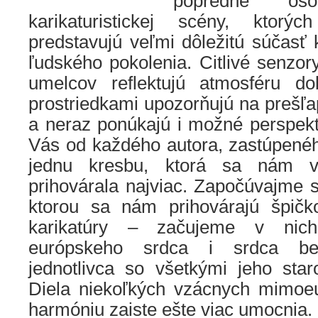
popredné osob
karikaturistickej scény, ktorý
predstavujú veľmi dôležitú súčasť 
ľudského pokolenia. Citlivé senzory
umelcov reflektujú atmosféru do
prostriedkami upozorňujú na prešľa
a neraz ponúkajú i možné perspekt
Vás od každého autora, zastúpenéh
jednu kresbu, ktorá sa nám 
prihovárala najviac. Započúvajme 
ktorou sa nám prihovárajú špičk
karikatúry – začujeme v nich
európskeho srdca i srdca be
jednotlivca so všetkými jeho star
Diela niekoľkých vzácnych mimoeu
harmóniu zaiste ešte viac umocnia.