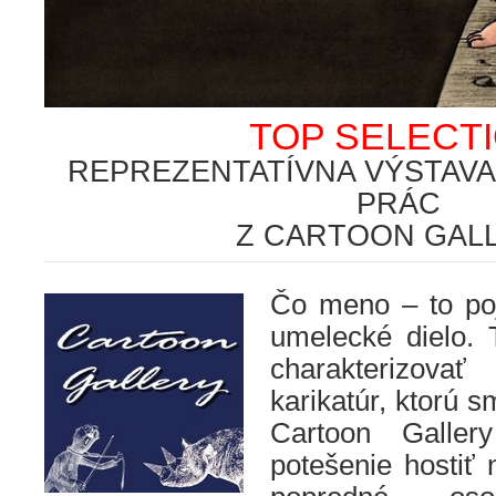
TOP SELECT
REPREZENTATÍVNA VÝSTAV
PRÁC
Z CARTOON GAL
Čo meno – to po
umelecké dielo.
charakterizovať
karikatúr, ktorú s
Cartoon Galle
potešenie hostiť 