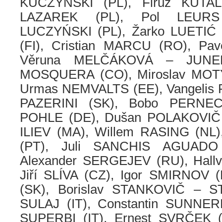
KUCZYNSKI (PL), Firuz KUTAL 
LAZAREK (PL), Pol LEURS 
LUCZYŃSKI (PL), Žarko LUETIĆ 
(FI), Cristian MARCU (RO), Pa
Věruna MELČÁKOVÁ – JUNEK
MOSQUERA (CO), Miroslav MOTY
Urmas NEMVALTS (EE), Vangelis P
PAZERINI (SK), Bobo PERNEC
POHLE (DE), Dušan POLAKOVIČ 
ILIEV (MA), Willem RASING (NL)
(PT), Juli SANCHIS AGUAD
Alexander SERGEJEV (RU), Hall
Jiří SLÍVA (CZ), Igor SMIRNOV 
(SK), Borislav STANKOVIČ – S
SULAJ (IT), Constantin SUNNER
SUPERBI (IT), Ernest SVRČEK (