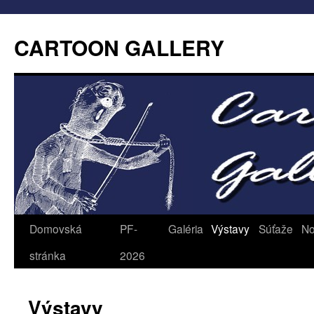
CARTOON GALLERY
Domovská
PF-
Galéria
Výstavy
Súťaže
No
stránka
2026
Výstavy