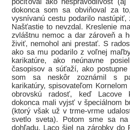
pociťoval ako nespravodlivosť (aj 
dokonca som sa obviňoval za t
vysnívanú cestu podarilo nastúpiť,
Našťastie to nevzdal. Kreslenie m
zvláštnu nemoc a dar zároveň a 
živiť, nemohol ani prestať. S rados
ako sa mu podarilo z voľnej maľby
karikatúre, ako neúnavne posi
časopisov a súťaží, ako postupn
som sa neskôr zoznámil s pat
karikatúry, spisovateľom Kornelom
obrovskú radosť, keď Lacove k
dokonca mali vyjsť v špeciálnom bu
(ktorý však už v trme-vrme udalos
svetlo sveta). Potom sme sa na d
dohľadu. Laco šiel na zárobky do 