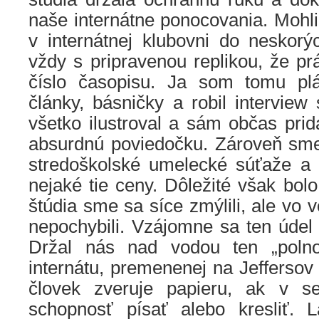
naše internátne ponocovania. Mohli
v internátnej klubovni do neskor
vždy s pripravenou replikou, že p
číslo časopisu. Ja som tomu plát
články, básničky a robil intervie
všetko ilustroval a sám občas prid
absurdnú poviedočku. Zároveň sme 
stredoškolské umelecké súťaže a p
nejaké tie ceny. Dôležité však bolo
štúdia sme sa síce zmýlili, ale vo 
nepochybili. Vzájomne sa ten údel 
Držal nás nad vodou ten „poln
internátu, premenenej na Jeffersov 
človek zveruje papieru, ak v s
schopnosť písať alebo kresliť. 