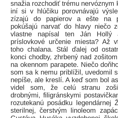
snažia rozchodiť trému nervóznym 
iní si v hlúčiku porovnávajú výsle
zízajú do papierov a ešte na 
pokúšajú narvať do hlavy niečo z
vlastne napísal ten Ján Hollý
príslovkové určenie miesta? Až 
toho chalana. Stál ďalej od osta
konci chodby, zhrbený nad zošitom
na okennom parapete. Niečo doňho 
som sa k nemu priblížil, uvedomil s
nepíše, ale kreslí. A keď som bol a
videl som, že celú stranu zoš
drobnými, filigránskymi postavičkam
rozutekanú posádku legendárnej Žl
sterilnej, čerstvým linoleom zapá