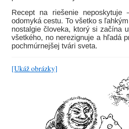
Recept na riešenie neposkytuj
odomyká cestu. To všetko s ľahkým
nostalgie človeka, ktorý si začín
všetkého, no nerezignuje a hľadá pr
pochmúrnejšej tvári sveta.
[Ukáž obrázky]