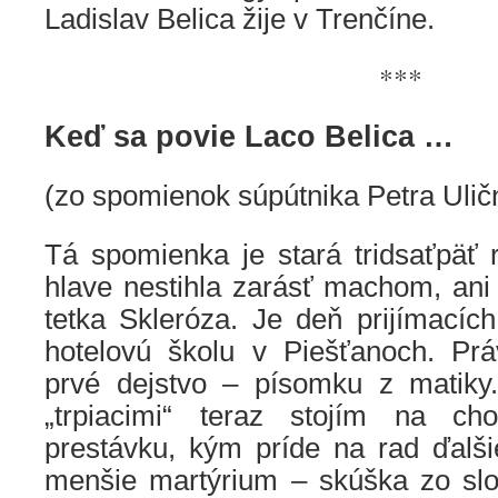
Ladislav Belica ž
ije v Trenčíne.
***
Keď sa povie Laco Belica …
(zo spomienok súpútnika Petra Ulič
Tá spomienka je stará tridsaťpäť 
hlave nestihla zarásť machom, ani
tetka Skleróza. Je deň prijímacíc
hotelovú školu v Piešťanoch. Pr
prvé dejstvo – písomku z matiky
„trpiacimi“ teraz stojím na c
prestávku, kým príde na rad ďalši
menšie martýrium – skúška zo slov