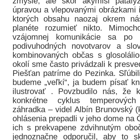
zmysle, ale skôr akýmisi patafy
úpravou a vlepovanými obrázkami i
ktorých obsahu naozaj okrem ná
planéte rozumieť nikto. Mimoc
vzájomnej komunikácie sa po č
podivuhodných novotvarov a slo
kombinovaných občas s glosoláli
okolí sme často privádzali k presve
Piešťan patríme do Pezinka. Sľúbil
budeme „veľkí“, ja budem písať kn
ilustrovať . Povzbudilo nás, že
konkrétne cyklus temperových
záhradka – videl Albín Brunovský 
ohlásenia prepadli v jeho dome na Č
ich s prekvapene zdvihnutým obo
jednoznačne odporučil, aby to s