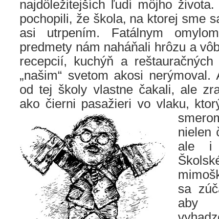
najdôležitejších ľudí môjho život
pochopili, že škola, na ktorej sme s
asi utrpením. Fatálnym omylom
predmety nám naháňali hrôzu a vô
recepcií, kuchýň a reštauračných
„našim“ svetom akosi nerýmoval.
od tej školy vlastne čakali, ale zr
ako čierni pasažieri vo vlaku, kto
smerom
nielen 
ale i
Ško
mimošk
sa zúča
aby 
vyhadz