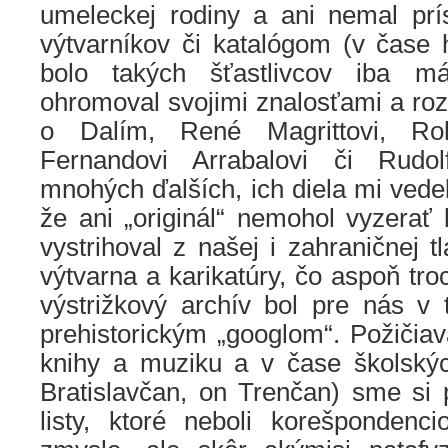
umeleckej rodiny a ani nemal pr
výtvarníkov či katalógom (v čase 
bolo takých šťastlivcov iba 
ohromoval svojimi znalosťami a ro
o Dalím, René Magrittovi, Rol
Fernandovi Arrabalovi či Rudo
mnohých ďalších, ich diela mi vedel
že ani „originál“ nemohol vyzerať l
vystrihoval z našej i zahraničnej t
výtvarna a karikatúry, čo aspoň tro
výstrižkový archív bol pre nás v
prehistorickým „googlom“. Požičia
knihy a muziku a v čase školský
Bratislavčan, on Trenčan) sme si 
listy, ktoré neboli korešponden