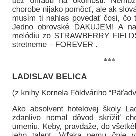
bez ohľadu na okolnosti. Nemôže
chorobe nijako pomôcť, ale ak slová
musím ti nahlas povedať čosi, čo 
Jedno obrovské ĎAKUJEM! A na 
melódiu zo STRAWBERRY FIELDS,
stretneme – FOREVER .
***
LADISLAV BELICA
(z knihy Kornela Földváriho “Päťad
Ako absolvent hotelovej školy Lad
zdanlivo nemal dôvod skrížiť ch
umeniu. Keby, pravdaže, do všetké
jeho talent. Vďaka nemu čnie 