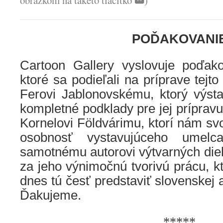
obrázkom na takéto tlačítko
)
POĎAKOVANI
Cartoon Gallery vyslovuje poďak
ktoré sa podieľali na príprave tejt
Ferovi Jablonovskému, ktorý výsta
kompletné podklady pre jej prípravu
Kornelovi Földvárimu, ktorí nám svoj
osobnosť vystavujúceho umelc
samotnému autorovi výtvarných diel 
za jeho výnimočnú tvorivú prácu, 
dnes tú česť predstaviť slovenskej a
Ďakujeme.
*****