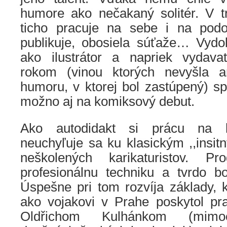
humore ako nečakaný solitér. V t
ticho pracuje na sebe i na podo
publikuje, obosiela súťaže… Vydob
ako ilustrátor a napriek vydav
rokom (vinou ktorých nevyšla an
humoru, v ktorej bol zastúpený) sp
možno aj na komiksový debut.
Ako autodidakt si prácu na k
neuchyľuje sa ku klasickým ,,insit
neškolených karikaturistov. Pr
profesionálnu techniku a tvrdo bo
Úspešne pri tom rozvíja základy, 
ako vojakovi v Prahe poskytol pra
Oldřichom Kulhánkom (mimo