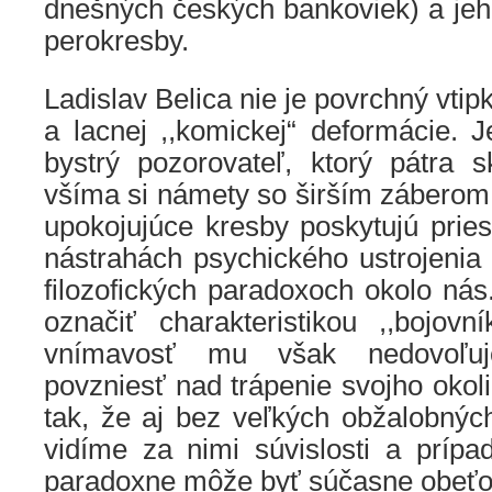
dnešných českých bankoviek) a jeh
perokresby.
Ladislav Belica nie je povrchný vti
a lacnej ,,komickej“ deformácie. J
bystrý pozorovateľ, ktorý pátra 
všíma si námety so širším záberom
upokojujúce kresby poskytujú prie
nástrahách psychického ustrojenia
filozofických paradoxoch okolo ná
označiť charakteristikou ,,bojovn
vnímavosť mu však nedovoľu
povzniesť nad trápenie svojho oko
tak, že aj bez veľkých obžalobných
vidíme za nimi súvislosti a prípa
paradoxne môže byť súčasne obeťo