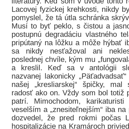
literatúry. Keď som v úvode tohto r
Lacovej fyzickej krehkosti, nikdy b
pomyslel, že tá útla schránka skrýv
Musí to byť peklo, s čistou a jas
postupnú degradáciu vlastného te
pripútaný na lôžku a môže hýbať i
sa nikdy nesťažoval ani nekl
poslednej chvíle, kým mu „fungovala
a kreslil. Keď sa v antológii slo
nazvanej lakonicky „Päťadvadsať“ 
našej „kresliarskej“ špičky, ma
radosť ako on. Vždy som bol totiž
patrí. Mimochodom, karikaturisti
veselším a „znesiteľnejším“ iba na
dozvedel, že pred rokmi počas La
hospitalizácie na Kramároch privie