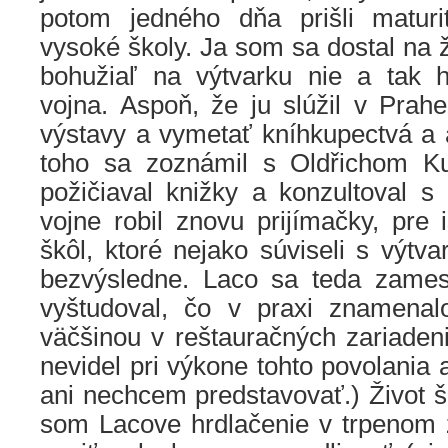
potom jedného dňa prišli maturi
vysoké školy. Ja som sa dostal na ž
bohužiaľ na výtvarku nie a tak 
vojna. Aspoň, že ju slúžil v Prah
výstavy a vymetať kníhkupectvá a 
toho sa zoznámil s Oldřichom K
požičiaval knižky a konzultoval s
vojne robil znovu prijímačky, pre 
škôl, ktoré nejako súviseli s výt
bezvýsledne. Laco sa teda zamest
vyštudoval, čo v praxi znamenal
väčšinou v reštauračných zariaden
nevidel pri výkone tohto povolania 
ani nechcem predstavovať.) Život ši
som Lacove hrdlačenie v trpenom 