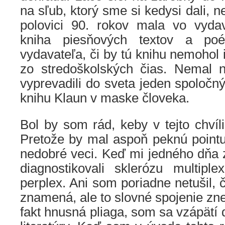
na sľub, ktorý sme si kedysi dali, 
polovici 90. rokov mala vo vyda
kniha piesňových textov a poé
vydavateľa, či by tú knihu nemohol i
zo stredoškolských čias. Nemal 
vyprevadili do sveta jeden spoloč
knihu Klaun v maske človeka.
Bol by som rád, keby v tejto chvíli
Pretože by mal aspoň peknú pointu
nedobré veci. Keď mi jedného dňa 
diagnostikovali sklerózu multip
perplex. Ani som poriadne netušil, 
znamená, ale to slovné spojenie znel
fakt hnusná pliaga, som sa vzápätí 