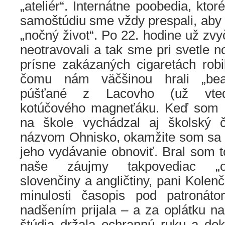
„ateliér“. Internátne poobedia, kto
samoštúdiu sme vždy prespali, aby 
„nočný život“. Po 22. hodine už zvy
neotravovali a tak sme pri svetle 
prísne zakázaných cigaretách robi
čomu nám väčšinou hrali „beat
púšťané z Lacovho (už vted
kotúčového magneťáku. Keď som zis
na škole vychádzal aj školský 
názvom Ohnisko, okamžite som sa z
jeho vydávanie obnoviť. Bral som t
naše záujmy takpovediac „ofi
slovenčiny a angličtiny, pani Kolen
minulosti časopis pod patroná
nadšením prijala – a za oplátku n
štúdia držala ochrannú ruku a dok