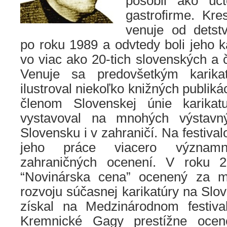
pôsobil ako úč
gastrofirme. Kre
venuje od detstv
po roku 1989 a odvtedy boli jeho k
vo viac ako 20-tich slovenských a 
Venuje sa predovšetkým karikat
ilustroval niekoľko knižných publikác
členom Slovenskej únie karikatu
vystavoval na mnohých výstavn
Slovensku i v zahraničí. Na festival
jeho práce viacero význam
zahraničných ocenení. V roku 
“Novinárska cena”
ocenený za m
rozvoju súčasnej karikatúry na Slo
získal na Medzinárodnom festiva
Kremnické Gagy prestížne ocene