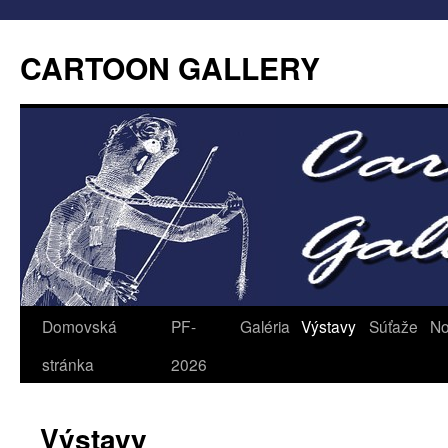
CARTOON GALLERY
Domovská
PF-
Galéria
Výstavy
Súťaže
No
stránka
2026
Výstavy