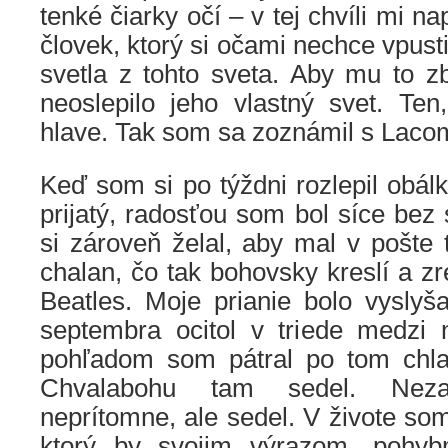
tenké čiarky očí – v tej chvíli mi n
človek, ktorý si očami nechce vpusti
svetla z tohto sveta. Aby mu to zb
neoslepilo jeho vlastný svet. Ten
hlave. Tak som sa zoznámil s Laco
Keď som si po týždni rozlepil obálk
prijatý, radosťou som bol síce bez
si zároveň želal, aby mal v pošte t
chalan, čo tak bohovsky kreslí a z
Beatles. Moje prianie bolo vysly
septembra ocitol v triede medzi 
pohľadom som pátral po tom chlap
Chvalabohu tam sedel. Nez
neprítomne, ale sedel. V živote som
ktorý by svojim výrazom, pohyb