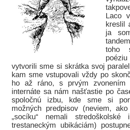
takpove
Laco v
kreslil 
ja som
tande
toho 
poézi
vytvorili sme si skrátka svoj parale
kam sme vstupovali vždy po skonče
ho až ráno, s prvým zvonením 
internáte sa nám našťastie po čas
spoločnú izbu, kde sme si por
možných predpisov (neviem, ako 
„socíku“ nemali stredoškolské 
trestaneckým ubikáciám) postupne