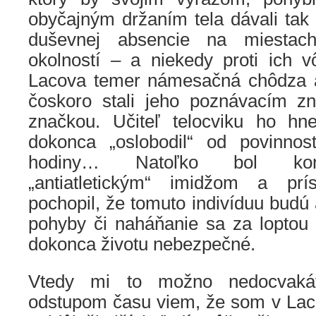
obyčajným držaním tela dávali tak
duševnej absencie na miestac
okolností – a niekedy proti ich vôl
Lacova temer námesačná chôdza a
čoskoro stali jeho poznávacím z
značkou. Učiteľ telocviku ho hn
dokonca „oslobodil“ od povinnos
hodiny… Natoľko bol konš
„antiatletickým“ imidžom a pr
pochopil, že tomuto indivíduu budú
pohyby či naháňanie sa za loptou 
dokonca životu nebezpečné.
Vtedy mi to možno nedocvakáv
odstupom času viem, že som v Laco