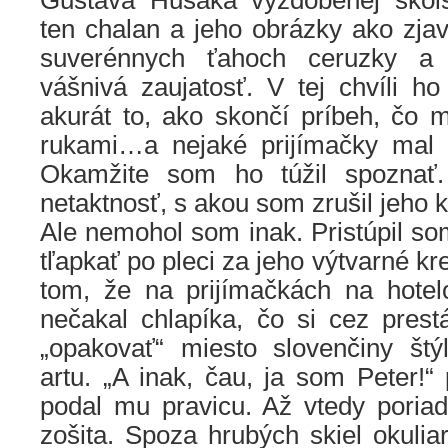
Gustáva Husáka vyzdobenej škols
ten chalan a jeho obrázky ako zjave
suverénnych ťahoch ceruzky a 
vášnivá zaujatosť. V tej chvíli ho
akurát to, ako skončí príbeh, čo 
rukami…a nejaké prijímačky mal 
Okamžite som ho túžil spoznať
netaktnosť, s akou som zrušil jeho 
Ale nemohol som inak. Pristúpil s
tľapkať po pleci za jeho výtvarné kr
tom, že na prijímačkách na hote
nečakal chlapíka, čo si cez pres
„opakovať“ miesto slovenčiny štý
artu. „A inak, čau, ja som Peter!“
podal mu pravicu. Až vtedy poriad
zošita. Spoza hrubých skiel okulia