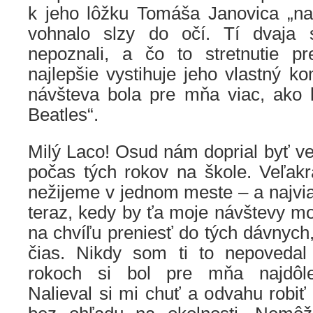
k jeho lôžku Tomáša Janovica „na 
vohnalo slzy do očí. Tí dvaja
nepoznali, a čo to stretnutie p
najlepšie vystihuje jeho vlastný ko
návšteva bola pre mňa viac, ako 
Beatles“.
Milý Laco! Osud nám doprial byť ve
počas tých rokov na škole. Veľakrá
nežijeme v jednom meste – a najviac
teraz, kedy by ťa moje návštevy moh
na chvíľu preniesť do tých dávnych
čias. Nikdy som ti to nepovedal
rokoch si bol pre mňa najdôle
Nalieval si mi chuť a odvahu robiť 