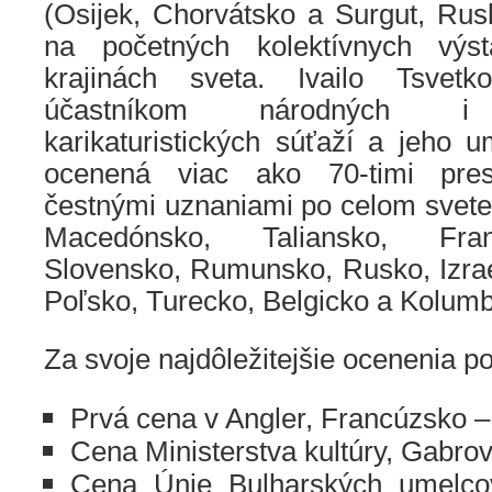
(Osijek, Chorvátsko a Surgut, Rusk
na početných kolektívnych vý
krajinách sveta. Ivailo Tsvet
účastníkom národných i 
karikaturistických súťaží a jeho 
ocenená viac ako 70-timi pre
čestnými uznaniami po celom svete
Macedónsko, Taliansko, Franc
Slovensko, Rumunsko, Rusko, Izrael
Poľsko, Turecko, Belgicko a Kolumbi
Za svoje najdôležitejšie ocenenia p
Prvá cena v Angler, Francúzsko –
Cena Ministerstva kultúry, Gabrov
Cena Únie Bulharských umelcov