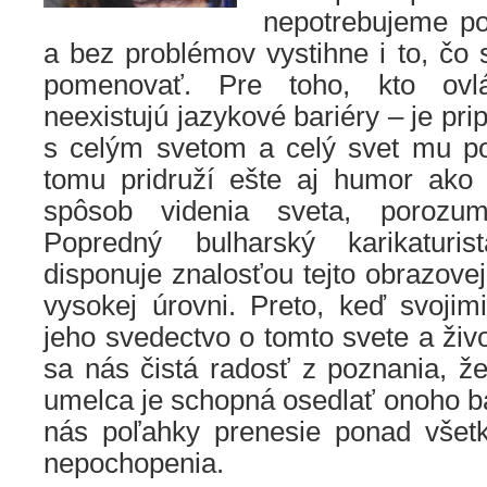
nepotrebujeme p
a bez problémov vystihne i to, čo
pomenovať. Pre toho, kto ovl
neexistujú jazykové bariéry – je pr
s celým svetom a celý svet mu p
tomu pridruží ešte aj humor ako 
spôsob videnia sveta, porozum
Popredný bulharský karikaturis
disponuje znalosťou tejto obrazove
vysokej úrovni. Preto, keď svoji
jeho svedectvo o tomto svete a ži
sa nás čistá radosť z poznania, že 
umelca je schopná osedlať onoho b
nás poľahky prenesie ponad všet
nepochopenia.