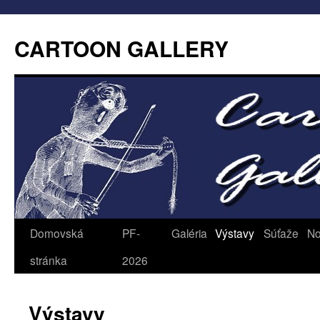
CARTOON GALLERY
Domovská
PF-
Galéria
Výstavy
Súťaže
No
stránka
2026
Výstavy