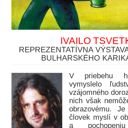
IVAILO TSVE
REPREZENTATÍVNA VÝSTAV
BULHARSKÉHO KARIK
V priebehu his
vymyslelo ľuds
vzájomného doroz
nich však nemôž
obrazovému. Je
človek myslí v ob
a pochopeniu