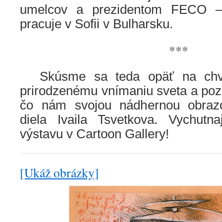
umelcov a prezidentom FECO – 
prac
uje v Sofii v Bulharsku.
***
…..
Skúsme sa teda opäť na chv
prirodzenému vnímaniu sveta a poz
čo nám svojou nádhernou obraz
diela Ivaila Tsvetkova. Vychutn
výstavu v Cartoon Gallery!
[Ukáž obrázky]