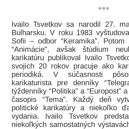
***
Ivailo Tsvetkov sa narodil 27. m
Bulharsku. V roku 1983 vyštudov
Sofii – odbor “Keramika”. Potom 
“Animácie”, avšak štúdium neu
karikatúru publikoval Ivailo Tsve
svojich 20 rokov pracuje ako kari
periodiká. V súčasnosti pôs
karikaturista pre denníky “Teleg
týždenníky “Politika” a “Europost” a
časopis “Tema”. Každý deň vyt
politické karikatúry a niekoľko ď
vydania. Ivailo Tsvetkov predst
niekoľkých samostatných výstavách